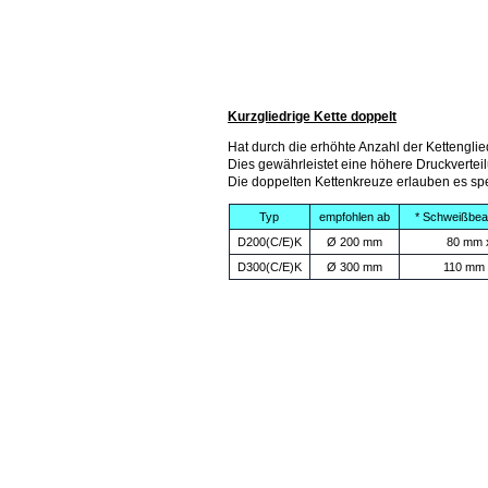
Kurzgliedrige Kette doppelt
Hat durch die erhöhte Anzahl der Kettengli
Dies gewährleistet eine höhere Druckvertei
Die doppelten Kettenkreuze erlauben es sp
Typ
empfohlen ab
* Schweißbea
D200(C/E)K
Ø 200 mm
80 mm 
D300(C/E)K
Ø 300 mm
110 mm