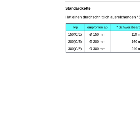
Standardkette
Hat einen durchschnittlich ausreichenden *
Typ
empfohlen ab
* Schweißbearb
150(C/E)
Ø 150 mm
110 
200(C/E)
Ø 200 mm
160 
300(C/E)
Ø 300 mm
240 