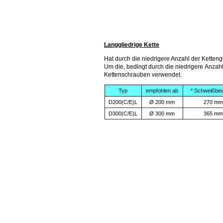
Langgliedrige Kette
Hat durch die niedrigere Anzahl der Ketten
Um die, bedingt durch die niedrigere Anzahl
Kettenschrauben verwendet.
Typ
empfohlen ab
* Schweißbea
D200(C/E)L
Ø 200 mm
270 mm
D300(C/E)L
Ø 300 mm
365 mm