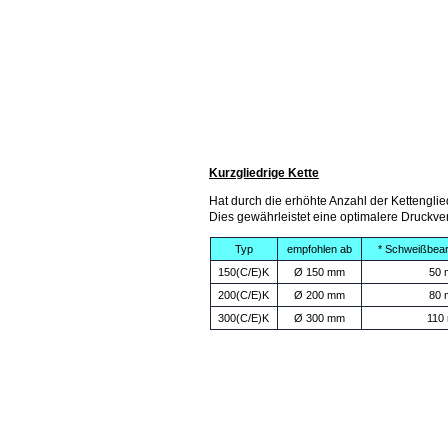
Kurzgliedrige Kette
Hat durch die erhöhte Anzahl der Kettengli
Dies gewährleistet eine optimalere Druckve
Typ
empfohlen ab
* Schweißbear
150(C/E)K
Ø 150 mm
50
200(C/E)K
Ø 200 mm
80
300(C/E)K
Ø 300 mm
110