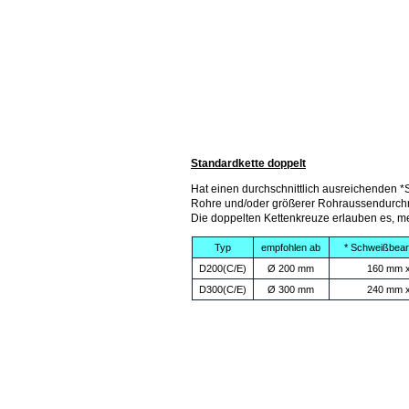
Standardkette doppelt
Hat einen durchschnittlich ausreichenden *
Rohre und/oder größerer Rohraussendurch
Die doppelten Kettenkreuze erlauben es, m
Typ
empfohlen ab
* Schweißbear
D200(C/E)
Ø 200 mm
160 mm 
D300(C/E)
Ø 300 mm
240 mm 