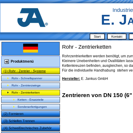
Industri
E. J
Start
Kontakt
Rohr - Zentrierketten
Rohrzentrierketten werden benötigt, um z
Kleinere Unebenheiten und Ovallitäten lasse
Produktmenü
Kettenkreuzen befinden, ausgleichen, so das
Für die individuelle Handhabung stehen ver
(1) Rohr - Zentrier - Systeme
Hersteller:
E. Jankus GmbH
Rohr - Schnellspanner
Rohr - Zentrierzwinge
Rohr - Zentrierketten
Zentrieren von DN 150 (6" 
Ketten - Ersatzteile
Sonderanfertigungen
(2) Formieren
(3) Schleifen Trennen
(4) Schweißtechnisches Zubehör