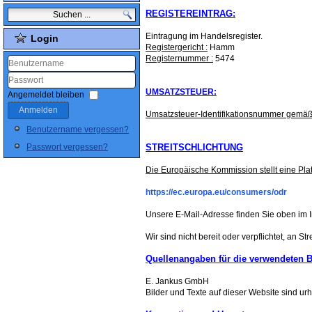
REGISTEREINTRAG:
Eintragung im Handelsregister.
Login
Registergericht :
Hamm
Registernummer :
5474
Benutzername
UMSATZSTEUER:
Passwort
Angemeldet bleiben
Anmelden
Umsatzsteuer-Identifikationsnummer gemäß
Benutzername vergessen?
Passwort vergessen?
STREITSCHLICHTUNG
Die Europäische Kommission stellt eine Platt
https://ec.europa.eu/consumers/odr
Unsere E-Mail-Adresse finden Sie oben im
Wir sind nicht bereit oder verpflichtet, an 
Quellenangaben für die verwendeten B
E. Jankus GmbH
Bilder und Texte auf dieser Website sind urh