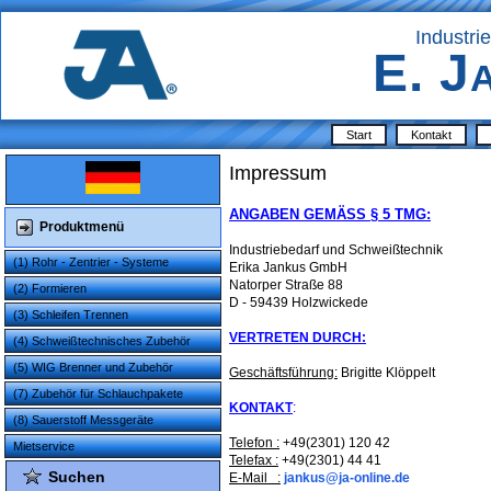
Industri
E. J
Start
Kontakt
Impressum
ANGABEN GEMÄSS § 5 TMG:
Produktmenü
Industriebedarf und Schweißtechnik
(1) Rohr - Zentrier - Systeme
Erika Jankus GmbH
Natorper Straße 88
(2) Formieren
D - 59439 Holzwickede
(3) Schleifen Trennen
VERTRETEN DURCH:
(4) Schweißtechnisches Zubehör
(5) WIG Brenner und Zubehör
Geschäftsführung:
Brigitte Klöppelt
(7) Zubehör für Schlauchpakete
KONTAKT
:
(8) Sauerstoff Messgeräte
Telefon :
+49(2301) 120 42
Mietservice
Telefax :
+49(2301) 44 41
Suchen
E-Mail :
jankus@ja-online.de